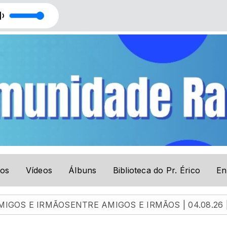
urélio
tos
Vídeos
Álbuns
Biblioteca do Pr. Érico
En
 IRMÃOSENTRE AMIGOS E IRMÃOS | 04.08.26 | LUAN