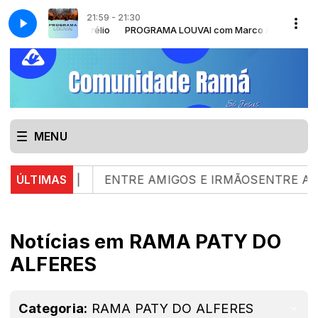
21:59 - 21:30
TÓRIA com Pr. Paulo Ricardo
VAI com Marco Aurélio
PROGRAMA LOUVAI com Marco Aurélio
CANTINHO DA HISTÓRIA com Pr. Paulo Rica
MENU
| 05.08.26 |
ÚLTIMAS
ENTRE AMIGOS E IRMÃOSENTRE AMIG
Notícias em RAMA PATY DO
ALFERES
Categoria:
RAMA PATY DO ALFERES