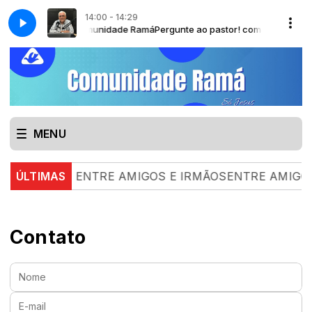
14:00 - 14:29
lpho Bussinger - Comunidade Ramá
DO AR com EBAR
ESCOLA BÍBLICA DO AR com EBAR
Pergunte ao pastor! com Pr. Érico Ro
MENU
08.26 |
ÚLTIMAS
ENTRE AMIGOS E IRMÃOSENTRE AMIGOS E 
Contato
Nome:
E-mail: