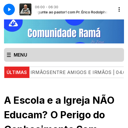
06:00 - 06:30
LEITURA BÍBLICA DO CALENDÁRIO - VERSÃO A MENS
Pergunte ao pastor! com Pr. Érico Rodolpho Bussing
MENU
 E IRMÃOSENTRE AMIGOS E IRMÃOS | 04.08.26 | L
ÚLTIMAS
A Escola e a Igreja NÃO
Educam? O Perigo do