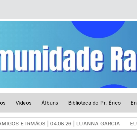
tos
Vídeos
Álbuns
Biblioteca do Pr. Érico
En
S | 04.08.26 | LUANNA GARCIA
EUA Vão Atacar Fa