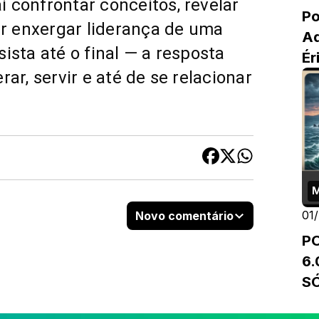
confrontar conceitos, revelar 
P
r enxergar liderança de uma 
Ad
ista até o final — a resposta 
Ér
r, servir e até de se relacionar 
(R
01
Novo comentário
P
6
S