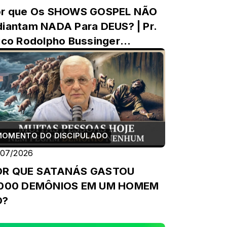
or que Os SHOWS GOSPEL NÃO
iantam NADA Para DEUS? | Pr.
ico Rodolpho Bussinger
eflexão)
MOMENTO DO DISCIPULADO
/07/2026
OR QUE SATANÁS GASTOU
.000 DEMÔNIOS EM UM HOMEM
Ó?