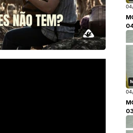
04
M
04
04
M
03