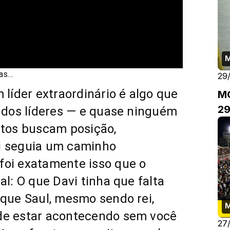
ias…
29
líder extraordinário é algo que 
M
29
 dos líderes — e quase ninguém 
itos buscam posição, 
i seguia um caminho 
oi exatamente isso que o 
l: O que Davi tinha que falta 
que Saul, mesmo sendo rei, 
de estar acontecendo sem você 
27