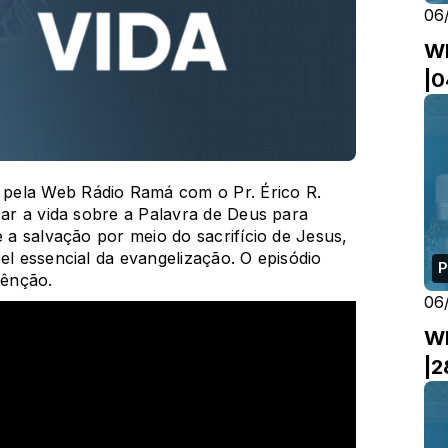
06
W
|0
 pela Web Rádio Ramá com o Pr. Érico R.
car a vida sobre a Palavra de Deus para
e a salvação por meio do sacrifício de Jesus,
el essencial da evangelização. O episódio
P
bênção.
06
W
|2