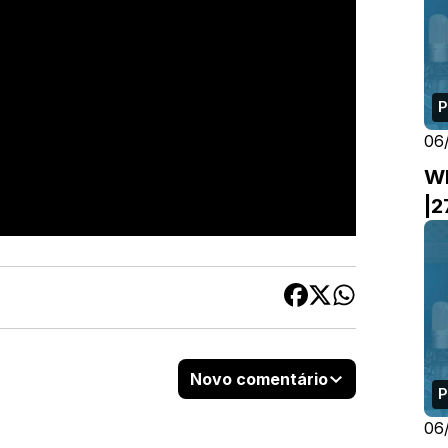
P
06
W
|2
Novo comentário
P
06