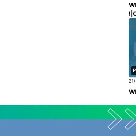
W
!|
P
21
W