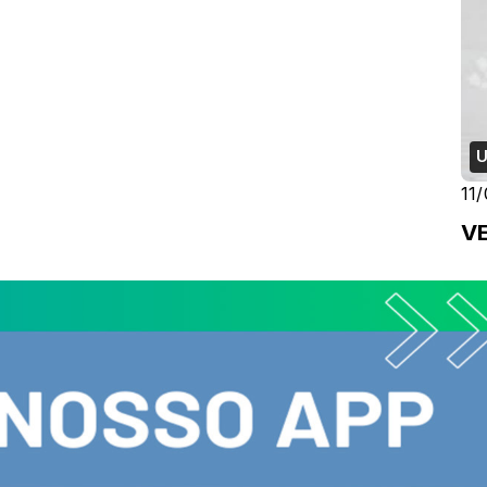
U
11
V