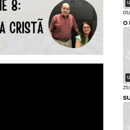
U
05
O
U
25
S