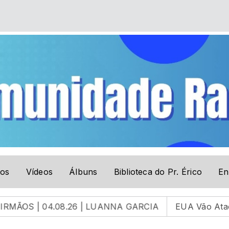
tos
Vídeos
Álbuns
Biblioteca do Pr. Érico
En
4.08.26 | LUANNA GARCIA
EUA Vão Atacar Facções