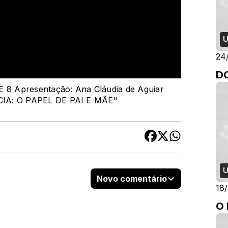
U
24
D
Apresentação: Ana Cláudia de Aguiar
IA: O PAPEL DE PAI E MÃE"
U
Novo comentário
18
O 