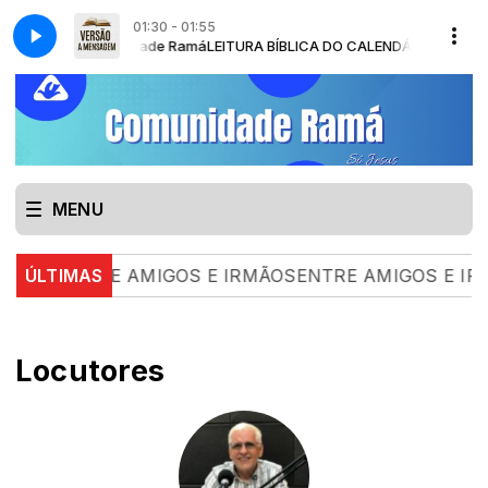
01:30 - 01:55
ho Bussinger - Comunidade Ramá
GEM com Comunidade Ramá
LEITURA BÍBLICA DO CALENDÁRIO - VERSÃO
Momento de edificação - Pr. Érico Rodo
MENU
ÚLTIMAS
ENTRE AMIGOS E IRMÃOSENTRE AMIGOS E IRMÃOS 
Locutores