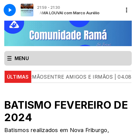
21:59 - 21:30
srael Belo
urélio
PROGRAMA LOUVAI com Marco Aurélio
PALAVRA DE ESPERANÇA com Pr. Israel Belo
MENU
S E IRMÃOSENTRE AMIGOS E IRMÃOS | 04.08.26 | L
ÚLTIMAS
BATISMO FEVEREIRO DE
2024
Batismos realizados em Nova Friburgo,